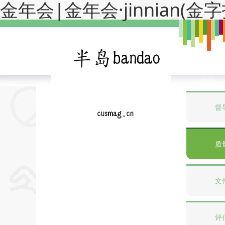
金年会|金年会·jinnian(
督
质
文
评