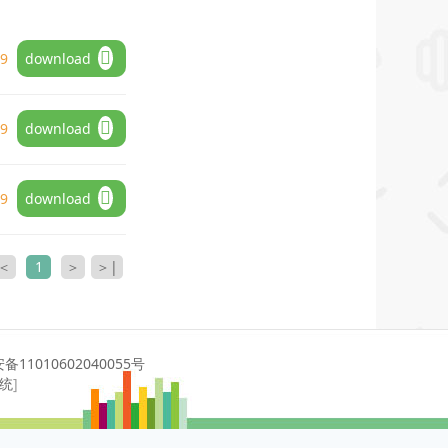
19
download
19
download
19
download
＜
1
＞
＞|
11010602040055号
系统
]