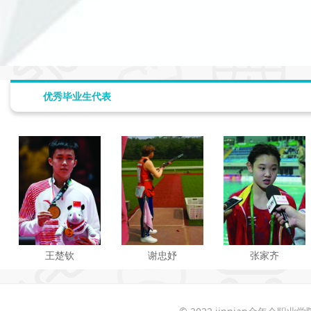
优秀毕业生代表
王楚钦
谢忠妤
张家齐