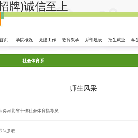
金字招牌)诚信至上
首页
学院概况
党建工作
教育教学
系部建设
招生就业
学
社会体育系
系部概况
专业建设
师资队伍
校企合作
党群
师生风采
蒙获得河北省十佳社会体育指导员
然带队参赛