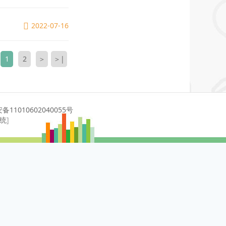
2022-07-16
1
2
＞
＞|
11010602040055号
系统
]