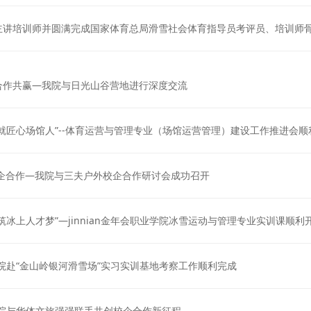
讲培训师并圆满完成国家体育总局滑雪社会体育指导员考评员、培训师
现合作共赢—我院与日光山谷营地进行深度交流
，铸就匠心场馆人”--体育运营与管理专业（场馆运营管理）建设工作推进会顺
校企合作—我院与三夫户外校企合作研讨会成功召开
共筑冰上人才梦”—jinnian金年会职业学院冰雪运动与管理专业实训课顺利
业学院赴“金山岭银河滑雪场”实习实训基地考察工作顺利完成
职业学院与华体文旅强强联手共创校企合作新征程