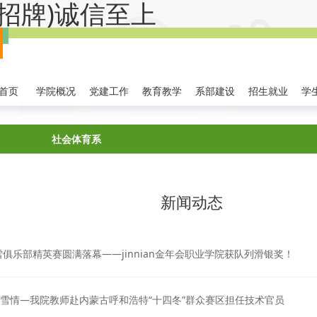
金字招牌)诚信至上
首页
学院概况
党建工作
教育教学
系部建设
招生就业
学
社会体育系
系部概况
专业建设
师资队伍
校企合作
党群
新闻动态
乐部精英赛圆满落幕——jinnian金年会职业学院获队列滑银奖！
共燃冰雪情—我院教师赴内蒙古呼和浩特“十四冬”群众赛区担任技术官员